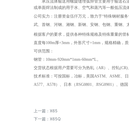
承压流体输送用螺旋缝埋弧焊管主要用于输送石
或单面焊法制成的用于水、空气和蒸汽等一般低压流
公司实力：注册资金伍仟万元，致力于
“特殊钢材服
武、首钢、河钢、湘钢、新钢、安钢、包钢、重钢、
根据客户的要求，提供各种特殊规格及特殊重量的管
直度每100m厚=3mm，外形尺寸=1mm，规格精
可供范围：
钢管：10mm-920mm*1mm-60mm*L。
交货状态根据用户需要可分为热轧（
AR）、控轧(CR
技术标准：可按国标，冶标，美国
ASTM、ASME、日
A577、A578）、日本（JISG0801、JISG0901）
上一篇：
X65
下一篇：
X65Q