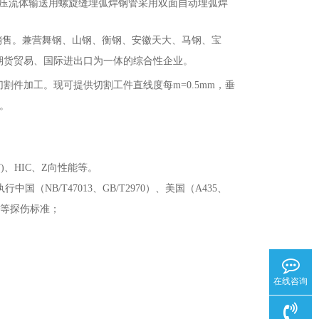
低压流体输送用螺旋缝埋弧焊钢管采用双面自动埋弧焊
销售。兼营舞钢、山钢、衡钢、安徽天大、马钢、宝
期货贸易、国际进出口为一体的综合性企业。
切割件加工。现可提供切割工件直线度每
m=0.5mm，垂
本。
T)、HIC、Z向性能等。
国（NB/T47013、GB/T2970）、美国（A435、
60）等探伤标准；
在线咨询