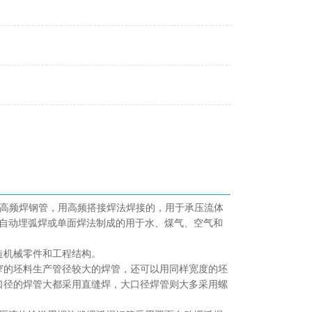
高频焊钢管，用高频搭接焊法焊接的，用于承压流体
面自动埋弧焊或单面焊法制成的用于水、煤气、空气和
造机械零件和工程结构
。
窄的坯料生产管径较大的焊管，还可以用同样宽度的坯
口径的焊管大都采用直缝焊，大口径焊管则大多采用螺