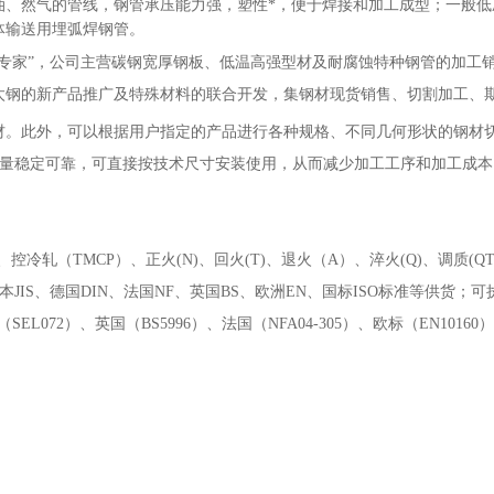
油、然气的管线，钢管承压能力强，塑性*，便于焊接和加工成型；一般
体输送用埋弧焊钢管。
务专家”，公司主营碳钢宽厚钢板、低温高强型材及耐腐蚀特种钢管的加工
太钢的新产品推广及特殊材料的联合开发，集钢材现货销售、切割加工、
材。此外，可以根据用户指定的产品进行各种规格、不同几何形状的钢材
确，质量稳定可靠，可直接按技术尺寸安装使用，从而减少加工工序和加工成
)、控冷轧（TMCP）、正火(N)、回火(T)、退火（A）、淬火(Q)、调质(Q
本JIS、德国DIN、法国NF、英国BS、欧洲EN、国标ISO标准等供货；可执行中
、德国（SEL072）、英国（BS5996）、法国（NFA04-305）、欧标（EN101