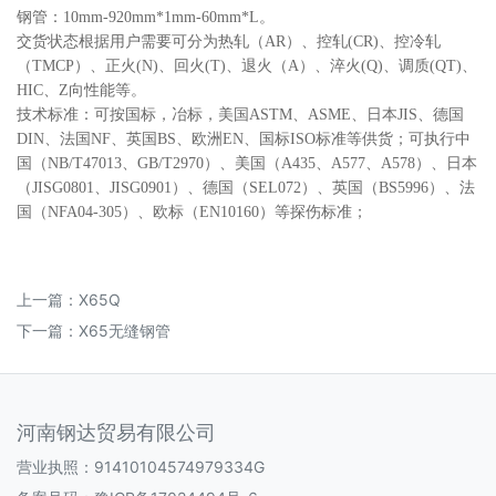
钢管：10mm-920mm*1mm-60mm*L。
交货状态根据用户需要可分为热轧（
AR）、控轧(CR)、控冷轧
（TMCP）、正火(N)、回火(T)、退火（A）、淬火(Q)、调质(QT)、
HIC、Z向性能等。
技术标准：可按国标，冶标，美国
ASTM、ASME、日本JIS、德国
DIN、法国NF、英国BS、欧洲EN、国标ISO标准等供货；可执行中
国（NB/T47013、GB/T2970）、美国（A435、A577、A578）、日本
（JISG0801、JISG0901）、德国（SEL072）、英国（BS5996）、法
国（NFA04-305）、欧标（EN10160）等探伤标准；
上一篇：
X65Q
下一篇：
X65无缝钢管
河南钢达贸易有限公司
营业执照：91410104574979334G