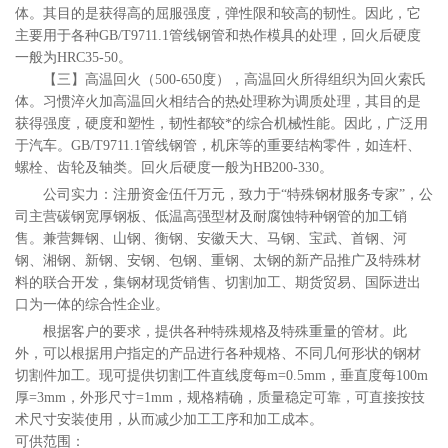
体。其目的是获得高的屈服强度
，
弹性限和较高的韧性。因此
，
它
主要用于各种
GB/T9711.1管线钢管和热作模具的处理
，
回火后硬度
一般为
HRC35
-
50。
【三】高温回火
（
500
-
650度
），
高温回火所得组织为回火索氏
体。习惯淬火加高温回火相结合的热处理称为调质处理
，
其目的是
获得强度
，
硬度和塑性
，
韧性都较*的综合机械性能。因此
，
广泛用
于汽车
。
GB/T9711.1管线钢管
，
机床等的重要结构零件
，
如连杆
、
螺栓
、
齿轮及轴类。回火后硬度一般为
HB200
-
330。
公司实力：注册资金伍仟万元，致力于
“特殊钢材服务专家”，公
司主营碳钢宽厚钢板、低温高强型材及耐腐蚀特种钢管的加工销
售。兼营舞钢、山钢、衡钢、安徽天大、马钢、宝武、首钢、河
钢、湘钢、新钢、安钢、包钢、重钢、太钢的新产品推广及特殊材
料的联合开发，集钢材现货销售、切割加工、期货贸易、国际进出
口为一体的综合性企业。
根据客户的要求，提供各种特殊规格及特殊重量的管材。此
外，可以根据用户指定的产品进行各种规格、不同几何形状的钢材
切割件加工。现可提供切割工件直线度每
m=0.5mm，垂直度每100m
厚=3mm，外形尺寸=1mm，规格精确，质量稳定可靠，可直接按技
术尺寸安装使用，从而减少加工工序和加工成本。
可供范围：