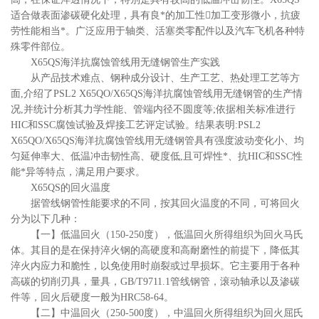
适合做表面渗碳硬化处理，具有良*的加工性加工变形微小，抗疲
劳性能相当*。广泛应用于轴类、活塞类零配件以及汽车飞机各种特
殊零件部位。
X65QS海洋抗腐蚀管线用无缝钢管生产实践
从产品技术难点、钢种成分设计、生产工艺、热处理工艺等方
面
,介绍了PSL2
X65QO/X65QS海洋抗腐蚀管线用无缝钢管的生产情
况,并统计分析其力学性能、管端内径不圆度等;依据相关标准进行
HIC和SSC腐蚀试验及焊接工艺评定试验
。
结果表明
:PSL2
X65QO/X65QS海洋抗腐蚀管线用无缝钢管具有强度波动变化小、均
匀延伸率大、低温冲击韧性高、硬度低,且可焊性*、抗HIC和SSC性
能*异等特点
，
满足用户要求。
X65QS的回火温度
据管线钢管性能要求的不同
，
按其回火温度的不同
，
可将回火
分为以下几种
：
【一】低温回火
（
150
-
250度
），
低温回火所得组织为回火马氏
体。其目的是在保持淬火钢的高硬度和高耐磨性的前提下
，
降低其
淬火内应力和脆性
，
以免使用时崩裂或过早损坏。它主要用于各种
高碳的切削刃具
，
量具
，
GB/T9711.1管线钢管
，
滚动轴承以及渗碳
件等
，
回火后硬度一般为
HRC58
-
64。
【二】中温回火
（
250
-
500度
），
中温回火所得组织为回火屈氏