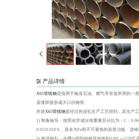
产品详情
X65管线钢
是指用于输送石油、燃气等管道所用的一类
直缝焊接形成大口径钢管。
所述
X65管线钢
是经过热连轧生产工艺得到，其生产
1)
制备板坯：按照化学成分按重量百分比为：
C：0.06
0.0110.018％，其余为Fe和不可避免的杂质冶炼、
2)
板坯粗轧：步骤
1)得到的板坯加热到1185～122