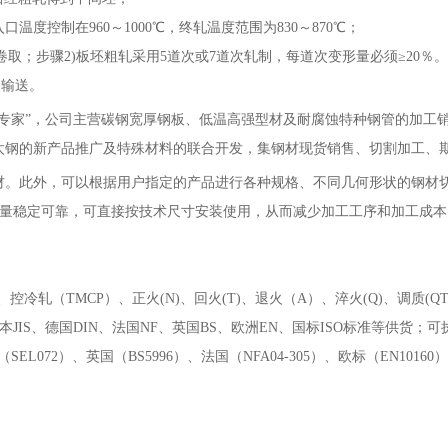
温度控制在960～1000℃，终轧温度范围为830～870℃；
30℃卷取；步骤2)板坯粗轧采用5道次或7道次轧制，每道次变形量必须≥20％。
油输送。
务专家”，公司主营碳钢宽厚钢板、低温高强型材及耐腐蚀特种钢管的加工
太钢的新产品推广及特殊材料的联合开发，集钢材现货销售、切割加工、
材。此外，可以根据用户指定的产品进行各种规格、不同几何形状的钢材
确，质量稳定可靠，可直接按技术尺寸安装使用，从而减少加工工序和加工成
)、控冷轧（TMCP）、正火(N)、回火(T)、退火（A）、淬火(Q)、调质(Q
本JIS、德国DIN、法国NF、英国BS、欧洲EN、国标ISO标准等供货；可执行中
、德国（SEL072）、英国（BS5996）、法国（NFA04-305）、欧标（EN101