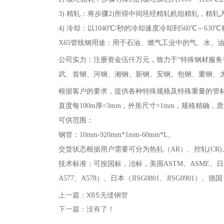
3)
精轧：将步骤
2)所得中间坯经精轧机组精轧，精轧入口
4)
冷却：以
1040℃/秒的冷却速度冷却到560℃～6
X
65管线钢用途：用于石油、燃气工业中的气、水、
公司实力：注册资金伍仟万元，致力于
“特殊钢材服
武、首钢、河钢、湘钢、新钢、安钢、包钢、重钢、
根据客户的要求，提供各种特殊规格及特殊重量的管
直度每100m厚=3mm，外形尺寸=1mm，规格精
可供范围：
钢管：10mm-920mm*1mm-60mm*L。
交货状态根据用户需要可分为热轧（
AR）、控轧(CR
技术标准：可按国标，冶标，美国
ASTM、ASME、日
A577、A578）、日本（JISG0801、JISG0901）
上一篇：
X65无缝钢管
下一篇：没有了！