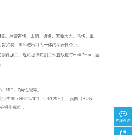
销售。兼营舞钢、山钢、衡钢、安徽天大、马钢、宝
期货贸易、国际进出口为一体的综合性企业。
切割件加工。现可提供切割工件直线度每
m=0.5mm，垂
本。
T)、HIC、Z向性能等。
国（NB/T47013、GB/T2970）、美国（A435、
60）等探伤标准；
在线咨询