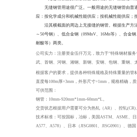
无缝钢管用途很广泛。一般用途的无缝钢管由普
应：按化学成分和机械性能供应；按机械性能供应；
沿其横截面的周边上无接缝的钢管。根据生产方
～50号钢）、低合金钢（09MnV、16Mn等）、
耐酸等）两类。
公司实力：注册资金伍仟万元，致力于
“特殊钢材服
武、首钢、河钢、湘钢、新钢、安钢、包钢、重钢、
根据客户的要求，提供各种特殊规格及特殊重量的管
直度每100m厚=3mm，外形尺寸=1mm，规格精
可供范围：
钢管：10mm-920mm*1mm-60mm*L。
交货状态根据用户需要可分为热轧（
AR）、控轧(CR
技术标准：可按国标，冶标，美国
ASTM、ASME、日
A577、A578）、日本（JISG0801、JISG0901）