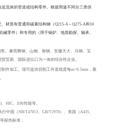
作输送流体的管道或结构零件。根据用途不同分三类供
定。材质有普通和碳素结构钢（
Q215-A～Q275-A和10
件、机械零件）和专用的（用于锅炉、地质勘探、轴承、
销售。兼营舞钢、山钢、衡钢、安徽天大、马钢、宝
期货贸易、国际进出口为一体的综合性企业。
切割件加工。现可提供切割工件直线度每
m=0.5mm，垂
本。
T)、HIC、Z向性能等。
国（NB/T47013、GB/T2970）、美国（A435、
60）等探伤标准；