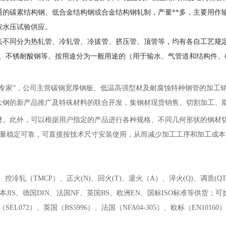
通的碳素结构钢、低合金结构钢或合金结构钢轧制，产量
**多，主要用
按水压试验供应。
法不同分为热轧管、冷轧管、冷拔管、挤压管、顶管等，均有各自工艺规
合金钢、不锈耐酸钢等。按用途分为一般用途的（用于输水、气管道和结构
务专家”，公司主营碳钢宽厚钢板、低温高强型材及耐腐蚀特种钢管的加工
太钢的新产品推广及特殊材料的联合开发，集钢材现货销售、切割加工、
材。此外，可以根据用户指定的产品进行各种规格、不同几何形状的钢材
确，质量稳定可靠，可直接按技术尺寸安装使用，从而减少加工工序和加工成
)、控冷轧（TMCP）、正火(N)、回火(T)、退火（A）、淬火(Q)、调质(Q
本JIS、德国DIN、法国NF、英国BS、欧洲EN、国标ISO标准等供货；可执行中
、德国（SEL072）、英国（BS5996）、法国（NFA04-305）、欧标（EN101