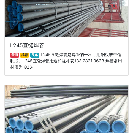
L245直缝焊管
L245直缝焊管是焊管的一种，用钢板或带钢
置顶
推荐
头条
制成。L245直缝焊管用途和规格表133.2331.9633.焊管常用
材质为:Q23···