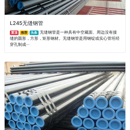
L245无缝钢管
无缝钢管是一种具有中空藏面、周边没有接
置顶
推荐
头条
缝的圆形，方形，矩形钢材。无缝钢管是用钢锭或实心管坯经
穿孔制成···