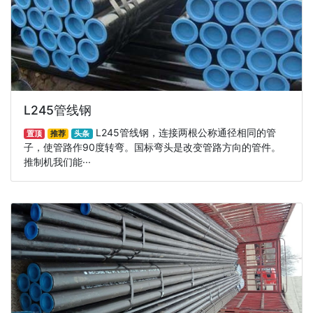
L245管线钢
L245管线钢，连接两根公称通径相同的管
置顶
推荐
头条
子，使管路作90度转弯。国标弯头是改变管路方向的管件。
推制机我们能···