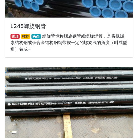
L245螺旋钢管
螺旋管也称螺旋钢管或螺旋焊管，是将低碳
置顶
推荐
头条
素结构钢或低合金结构钢钢带按一定的螺旋线的角度（叫成型
角）卷成···