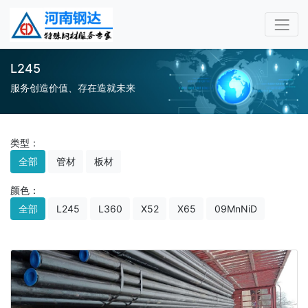
L245
服务创造价值、存在造就未来
类型：
全部
管材
板材
颜色：
全部
L245
L360
X52
X65
09MnNiD