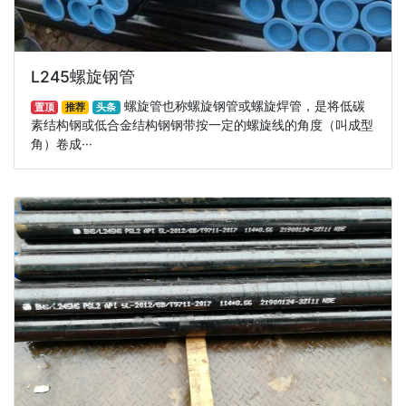
L245螺旋钢管
螺旋管也称螺旋钢管或螺旋焊管，是将低碳
置顶
推荐
头条
素结构钢或低合金结构钢钢带按一定的螺旋线的角度（叫成型
角）卷成···