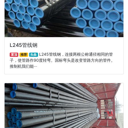
L245管线钢
L245管线钢，连接两根公称通径相同的管
置顶
推荐
头条
子，使管路作90度转弯。国标弯头是改变管路方向的管件。
推制机我们能···