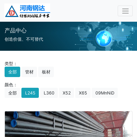
产品中心
创造价值、不可替代
类型：
全部
管材
板材
颜色：
全部
L245
L360
X52
X65
09MnNiD