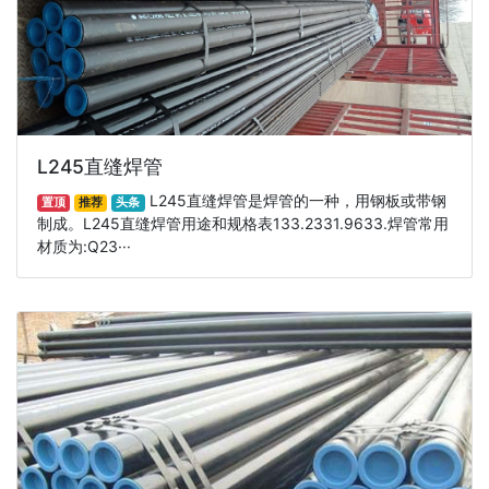
L245直缝焊管
L245直缝焊管是焊管的一种，用钢板或带钢
置顶
推荐
头条
制成。L245直缝焊管用途和规格表133.2331.9633.焊管常用
材质为:Q23···