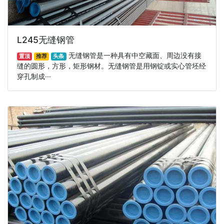
L245无缝钢管
无缝钢管是一种具有中空藏面、周边没有接
置顶
推荐
头条
缝的圆形，方形，矩形钢材。无缝钢管是用钢锭或实心管坯经
穿孔制成···